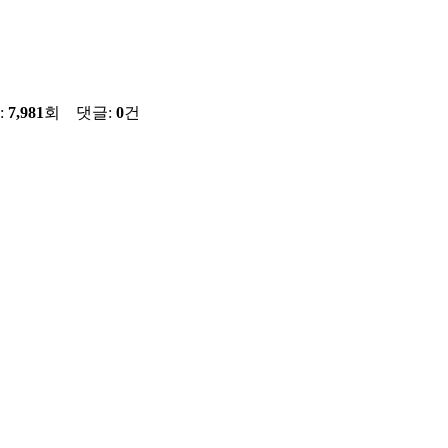
:
7,981
회 댓글:
0
건