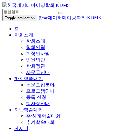
한국데이터마이닝학회 KDMS
Toggle navigation
홈
학회소개
학회소개
학회연혁
회장인사말
임원명단
학회정관
사무국안내
하계학술대회
논문모집분야
프로그램안내
등록 신청
행사장안내
지난학술대회
춘/하계학술대회
추계학술대회
게시판