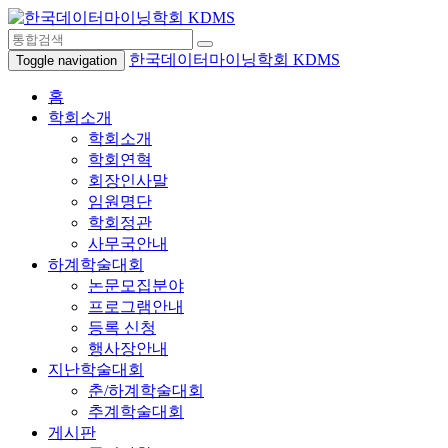
한국데이터마이닝학회 KDMS
Toggle navigation
홈
학회소개
학회소개
학회연혁
회장인사말
임원명단
학회정관
사무국안내
하계학술대회
논문모집분야
프로그램안내
등록 신청
행사장안내
지난학술대회
춘/하계학술대회
추계학술대회
게시판