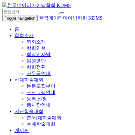
한국데이터마이닝학회 KDMS
Toggle navigation
홈
학회소개
학회소개
학회연혁
회장인사말
임원명단
학회정관
사무국안내
하계학술대회
논문모집분야
프로그램안내
등록 신청
행사장안내
지난학술대회
춘/하계학술대회
추계학술대회
게시판