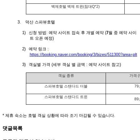
백제호텔
백제 트윈
(
침대
Q*2)
3.
덕산 스파뷰호텔
1)
신청 방법
:
예약 사이트 접속 후 개별 예약
(
7
월 중 예약 사이
트 오픈 예정
)
2)
예약 링크
:
https://booking.naver.com/booking/3/bizes/511300?area=plt
3)
객실별 가격
(
세부 객실 별 금액
:
예약 사이트 참고
)
객실 종류
가격
(
스파뷰호텔 스탠다드 더블
79
스파뷰호텔 스탠다드 트윈
89
*
제휴 숙소는 호텔 객실 상황에 따라 조기 마감될 수 있습니다
.
댓글목록