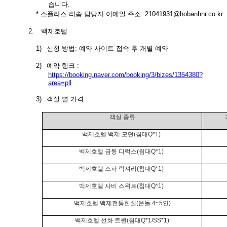
습니다.
* 스플라스 리솜 담당자 이메일 주소:
21041931@hobanhnr.co.kr
2.
백제호텔
1)
신청 방법
:
예약 사이트 접속 후 개별 예약
2)
예약 링크
:
https://booking.naver.com/booking/3/bizes/1354380?
area=pll
3)
객실 별 가격
객실 종류
백제호텔
백제 모던
(
침대
Q*1)
백제호텔
금동 디럭스
(
침대
Q*1)
백제호텔
스파 럭셔리
(
침대
Q*1)
백제호텔
사비 스위트
(
침대
Q*1)
백제호텔
백제전통한실
(
온돌
4~5
인
)
백제호텔
선화 트윈
(
침대
Q*1/SS*1)