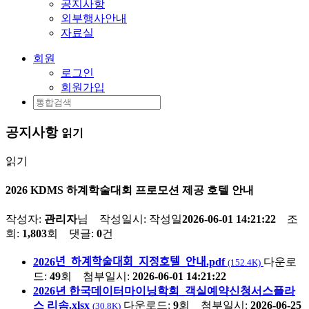
공지사항
외부행사안내
자료실
회원
로그인
회원가입
공지사항
읽기
읽기
2026 KDMS 하계학술대회 프로모션 제공 호텔 안내
작성자:
관리자
님 작성일시:
작성일
2026-06-01 14:21:22
조
회:
1,803
회 댓글:
0
건
2026년_하계학술대회_지정호텔_안내.pdf
다운로
(152.4K)
드:
49
회
첨부일시:
2026-06-01 14:21:22
2026년 한국데이터마이닝학회_객실예약신청서스플라
스 리솜.xlsx
다운로드:
9
회
첨부일시:
2026-06-25
(30.8K)